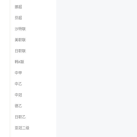
挪超
芬超
沙特联
美职联
日职联
韩K联
中甲
中乙
中冠
德乙
日职乙
亚冠二级