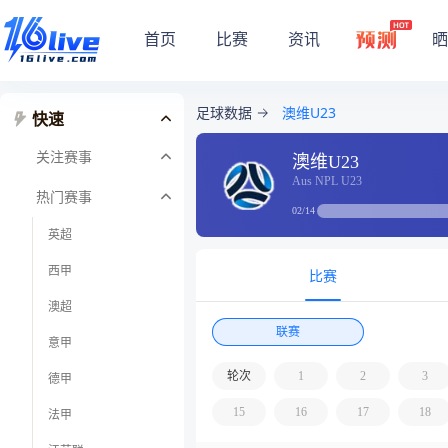
首页
比赛
资讯
晒
足球数据
澳维U23
快速
关注赛事
澳维U23
Aus NPL U23
热门赛事
02/14
英超
西甲
比赛
澳超
联赛
意甲
轮次
1
2
3
德甲
15
16
17
18
法甲