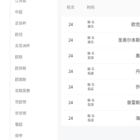
江苏联
轮次
时间
中超
08-14
足协杯
24
欧克
08:15
欧冠
08-14
24
圣奥尔本斯
08:15
女亚洲杯
08-15
24
墨
欧联
02:30
欧协联
08-15
24
丹
05:00
欧国联
08-15
24
乔
05:45
亚精英赛
08-16
世欧预
24
普雷斯
02:30
世非预
08-16
24
海
05:30
葡超
荷甲