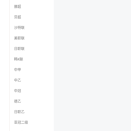
挪超
芬超
沙特联
美职联
日职联
韩K联
中甲
中乙
中冠
德乙
日职乙
亚冠二级