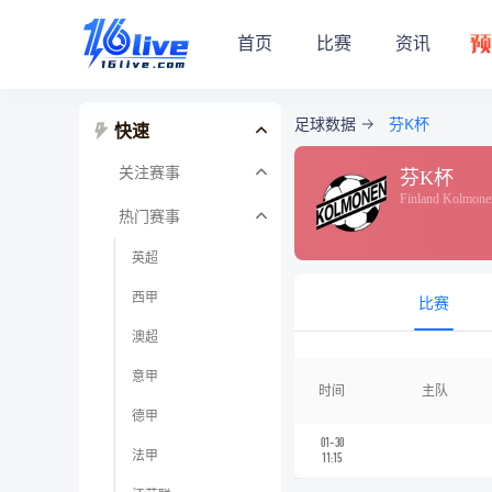
首页
比赛
资讯
足球数据
芬K杯
快速
关注赛事
芬K杯
Finland Kolmone
热门赛事
英超
西甲
比赛
澳超
意甲
时间
主队
德甲
01-30
法甲
11:15