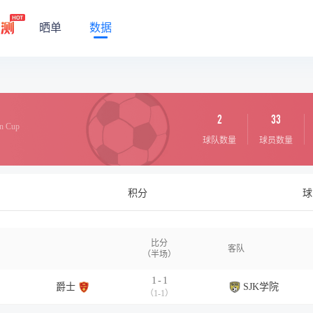
晒单
数据
2
33
n Cup
球队数量
球员数量
积分
球
比分
客队
（半场）
1
-
1
爵士
SJK学院
（1-1）