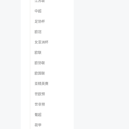
江苏联
中超
足协杯
欧冠
女亚洲杯
欧联
欧协联
欧国联
亚精英赛
世欧预
世非预
葡超
荷甲