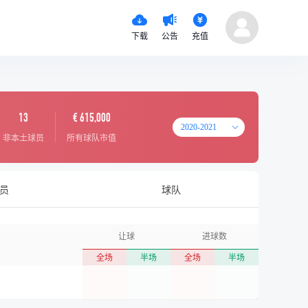
下载
公告
充值
13
€ 615,000
2020-2021
非本土球员
所有球队市值
员
球队
让球
进球数
全场
半场
全场
半场