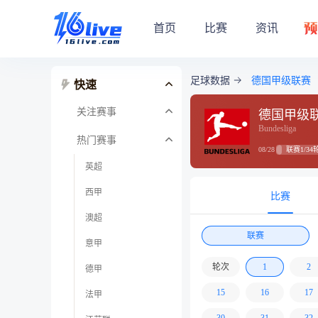
首页
比赛
资讯
足球数据
德国甲级联赛
快速
关注赛事
德国甲级
Bundesliga
热门赛事
联赛1/34
08/28
英超
西甲
比赛
澳超
联赛
意甲
轮次
1
2
德甲
15
16
17
法甲