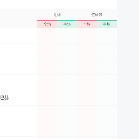
让球
进球数
全场
半场
全场
半场
巴赫