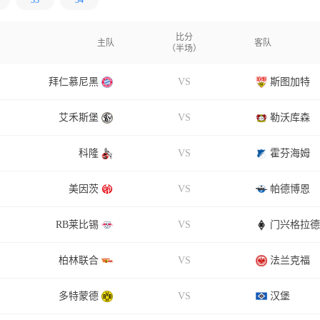
33
34
比分
主队
客队
（半场）
拜仁慕尼黑
VS
斯图加特
艾禾斯堡
VS
勒沃库森
科隆
VS
霍芬海姆
美因茨
VS
帕德博恩
RB莱比锡
VS
门兴格拉德
柏林联合
VS
法兰克福
多特蒙德
VS
汉堡