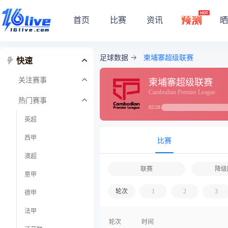
首页
比赛
资讯
晒
足球数据
柬埔寨超级联赛
快速
关注赛事
柬埔寨超级联赛
Cambodian Premier League
热门赛事
02/28
英超
西甲
比赛
澳超
联赛
降级
意甲
轮次
1
2
3
德甲
法甲
轮次
时间