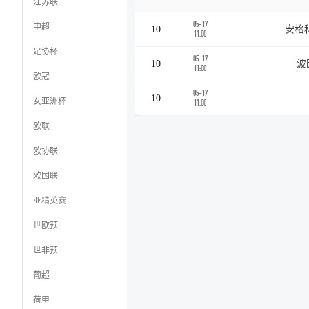
江苏联
05-17
中超
10
安格
11:00
足协杯
05-17
10
波
11:00
欧冠
05-17
10
女亚洲杯
11:00
欧联
欧协联
欧国联
亚精英赛
世欧预
世非预
葡超
荷甲