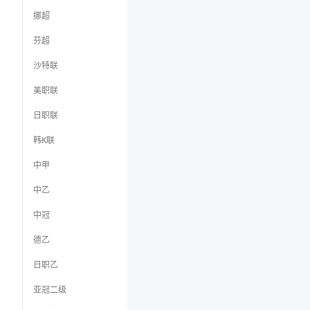
挪超
芬超
沙特联
美职联
日职联
韩K联
中甲
中乙
中冠
德乙
日职乙
亚冠二级