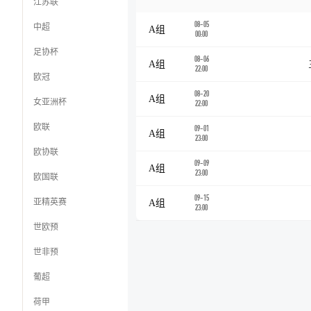
江苏联
08-05
中超
A组
00:00
足协杯
08-06
A组
22:00
欧冠
08-20
A组
女亚洲杯
22:00
欧联
09-01
A组
23:00
欧协联
09-09
A组
23:00
欧国联
09-15
亚精英赛
A组
23:00
世欧预
世非预
葡超
荷甲