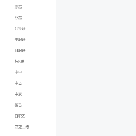
挪超
芬超
沙特联
美职联
日职联
韩K联
中甲
中乙
中冠
德乙
日职乙
亚冠二级