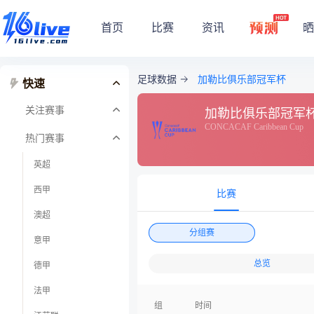
首页
比赛
资讯
晒
足球数据
加勒比俱乐部冠军杯
快速
关注赛事
加勒比俱乐部冠军
CONCACAF Caribbean Cup
热门赛事
英超
西甲
比赛
澳超
分组赛
意甲
总览
德甲
法甲
组
时间