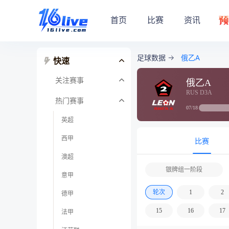
首页
比赛
资讯
足球数据
俄乙A
快速
关注赛事
俄乙A
RUS D3A
热门赛事
07/18
英超
西甲
比赛
澳超
银牌组一阶段
意甲
轮次
1
2
德甲
15
16
17
法甲