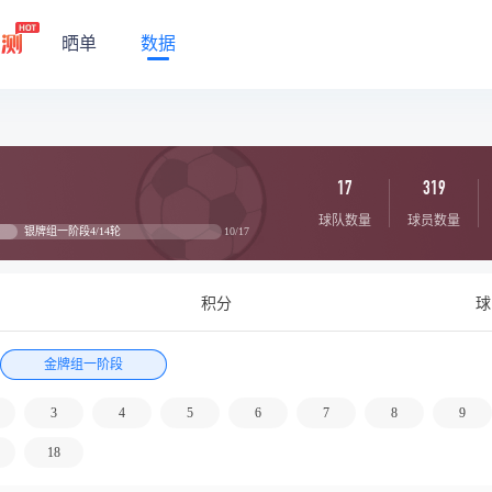
晒单
数据
17
319
球队数量
球员数量
银牌组一阶段4/14轮
10/17
积分
球
金牌组一阶段
3
4
5
6
7
8
9
18