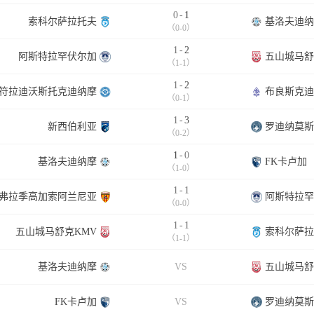
0
-
1
索科尔萨拉托夫
基洛夫迪纳
（0-0）
1
-
2
阿斯特拉罕伏尔加
五山城马舒
（1-1）
1
-
2
符拉迪沃斯托克迪纳摩
布良斯克迪
（0-1）
1
-
3
新西伯利亚
罗迪纳莫斯
（0-2）
1
-
0
基洛夫迪纳摩
FK卡卢加
（1-0）
1
-
1
弗拉季高加索阿兰尼亚
阿斯特拉罕
（0-0）
1
-
1
五山城马舒克KMV
索科尔萨拉
（1-1）
基洛夫迪纳摩
VS
五山城马舒
FK卡卢加
VS
罗迪纳莫斯