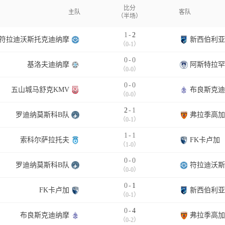
比分
主队
客队
（半场）
1
-
2
符拉迪沃斯托克迪纳摩
新西伯利亚
（0-1）
0
-
0
基洛夫迪纳摩
阿斯特拉罕
（0-0）
0
-
0
五山城马舒克KMV
布良斯克迪
（0-0）
2
-
1
罗迪纳莫斯科B队
弗拉季高加
（0-1）
1
-
1
索科尔萨拉托夫
FK卡卢加
（1-0）
0
-
0
罗迪纳莫斯科B队
符拉迪沃斯
（0-0）
0
-
1
FK卡卢加
新西伯利亚
（0-1）
0
-
4
布良斯克迪纳摩
弗拉季高加
（0-2）