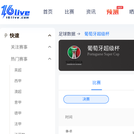
首页
比赛
资讯
晒
足球数据
葡萄牙超级杯
快速
关注赛事
葡萄牙超级杯
Portuguese Super Cup
热门赛事
英超
西甲
比赛
澳超
决赛
意甲
德甲
时间
法甲
08-01