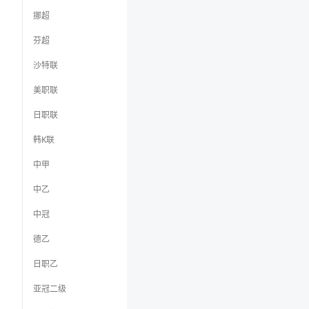
挪超
芬超
沙特联
美职联
日职联
韩K联
中甲
中乙
中冠
德乙
日职乙
亚冠二级