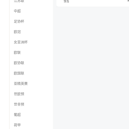
江苏联
19:15
中超
足协杯
欧冠
女亚洲杯
欧联
欧协联
欧国联
亚精英赛
世欧预
世非预
葡超
荷甲