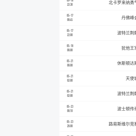
05-16
北卡罗来纳勇
22:30
05-17
丹佛峰
00:45
05-17
波特兰荆
22:00
05-18
犹他王
00:00
05-21
休斯顿达
00:00
05-21
天使
02:00
05-21
波特兰荆
02:00
05-23
波士顿传
00:10
05-23
路易斯维尔竞
20:00