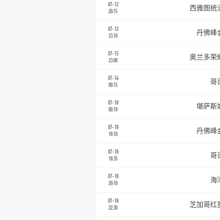
07-12
西雅图统
20:15
07-12
丹佛峰
23:10
07-15
奥兰多荣
23:00
07-16
哥
00:15
07-18
堪萨斯
00:10
07-18
丹佛峰
18:10
07-18
哥
18:35
07-18
海
20:10
07-18
芝加哥红
22:30