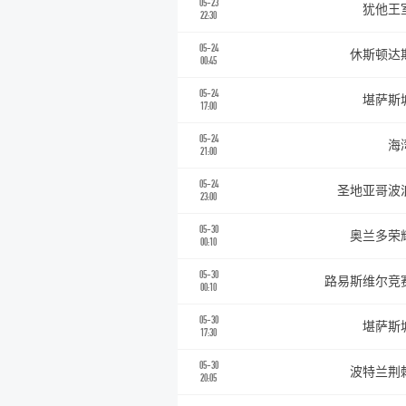
05-23
犹他王
22:30
05-24
休斯顿达
00:45
05-24
堪萨斯
17:00
05-24
海
21:00
05-24
圣地亚哥波
23:00
05-30
奥兰多荣
00:10
05-30
路易斯维尔竞
00:10
05-30
堪萨斯
17:30
05-30
波特兰荆
20:05