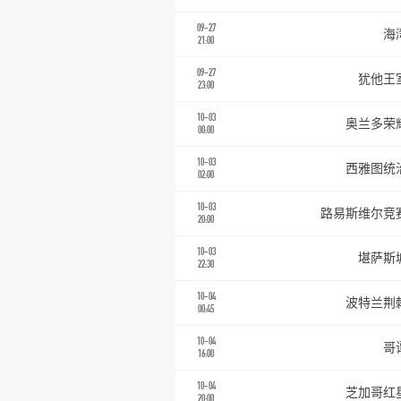
09-27
海
21:00
09-27
犹他王
23:00
10-03
奥兰多荣
00:00
10-03
西雅图统
02:00
10-03
路易斯维尔竞
20:00
10-03
堪萨斯
22:30
10-04
波特兰荆
00:45
10-04
哥
16:00
10-04
芝加哥红
20:00