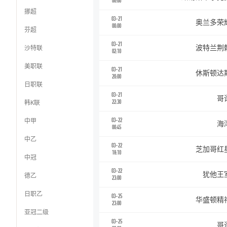
00:00
挪超
03-21
奥兰多荣
00:00
芬超
03-21
沙特联
波特兰荆
02:10
美职联
03-21
休斯顿达
20:00
日职联
03-21
哥
韩K联
22:30
中甲
03-22
海
00:45
中乙
03-22
芝加哥红
18:10
中冠
03-22
犹他王
德乙
23:00
日职乙
03-25
华盛顿精
23:00
亚冠二级
03-25
哥