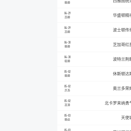
西雅图统
00:00
04-29
华盛顿精
23:00
04-29
波士顿传
23:00
04-30
芝加哥红
00:00
04-30
波特兰荆
02:00
05-02
休斯顿达
00:00
05-02
奥兰多荣
21:35
05-02
北卡罗来纳勇
22:30
05-03
天使
00:45
05-03