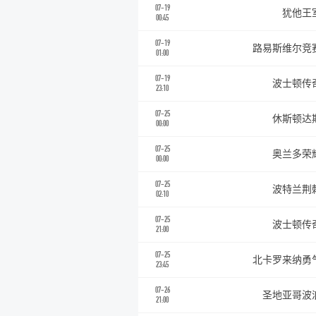
07-19
犹他王
00:45
07-19
路易斯维尔竞
01:00
07-19
波士顿传
23:10
07-25
休斯顿达
00:00
07-25
奥兰多荣
00:00
07-25
波特兰荆
02:10
07-25
波士顿传
21:00
07-25
北卡罗来纳勇
23:45
07-26
圣地亚哥波
21:00