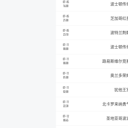
07-05
波士顿传
16:00
07-05
芝加哥红
21:00
07-05
波特兰荆
23:10
07-11
波士顿传
00:00
07-11
路易斯维尔竞
00:00
07-11
奥兰多荣
01:00
07-11
犹他王
02:00
07-11
北卡罗来纳勇
22:30
07-12
圣地亚哥波
00:45