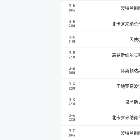
08-16
波特兰荆
00:45
08-16
北卡罗来纳勇
23:00
08-17
天使
01:00
08-19
路易斯维尔竞
22:30
08-20
休斯顿达
00:00
08-22
圣地亚哥波
02:00
08-22
堪萨斯
22:30
08-22
北卡罗来纳勇
23:30
08-23
波特兰荆
00:45