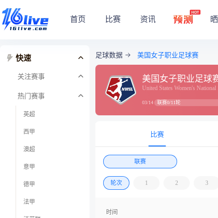
首页
比赛
资讯
晒
足球数据
美国女子职业足球赛
快速
关注赛事
美国女子职业足球
United States Women's National
热门赛事
联赛0/11轮
03/14
英超
西甲
比赛
澳超
联赛
意甲
轮次
1
2
3
德甲
法甲
时间