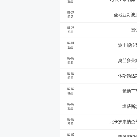
23:00
03-29
圣地亚哥波
00:45
03-29
哥
23:00
04-03
波士顿传
23:00
04-04
奥兰多荣
00:10
04-04
休斯顿达
00:30
04-04
犹他王
01:00
04-04
堪萨斯
20:00
04-04
北卡罗来纳勇
22:30
04-05