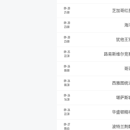
09-20
芝加哥红
21:00
09-20
海
23:00
09-20
犹他王
23:00
09-25
路易斯维尔竞
22:30
09-26
哥
00:00
09-26
西雅图统
00:30
09-26
堪萨斯
16:30
09-26
华盛顿精
22:30
09-27
波特兰荆
00:45