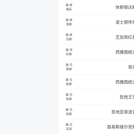
08-09
休斯顿达
00:45
08-09
波士顿传
20:00
08-09
芝加哥红
23:00
08-10
西雅图统
01:00
08-15
哥
00:00
08-15
西雅图统
02:00
08-15
犹他王
02:00
08-15
圣地亚哥波
02:00
08-15
路易斯维尔竞
22:30