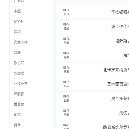
江苏联
03-14
中超
华盛顿精
00:10
足协杯
03-14
波士顿传
16:50
欧冠
03-14
堪萨斯
女亚洲杯
20:00
欧联
03-14
海
22:30
欧协联
03-14
北卡罗来纳勇
23:00
欧国联
03-15
亚精英赛
圣地亚哥波
00:45
世欧预
03-15
奥兰多荣
20:00
世非预
03-15
天使
葡超
23:00
荷甲
03-21
路易斯维尔竞