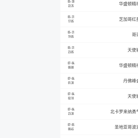
05-30
华盛顿精
22:35
05-31
芝加哥红
17:05
05-31
哥
19:05
05-31
天使
23:05
07-04
华盛顿精
00:00
07-04
丹佛峰
01:30
07-04
天使
02:10
07-04
北卡罗来纳勇
23:30
07-05
圣地亚哥波
00:45