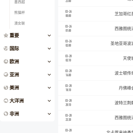
23:00
墨西超
03-26
熊猫杯
芝加哥红
00:00
澳女联
03-26
西雅图统
01:00
重要
03-26
圣地亚哥波
02:00
国际
03-28
天使
欧洲
02:10
03-28
波士顿传
亚洲
16:00
03-28
美洲
丹佛峰
18:10
大洋洲
03-28
波特兰荆
20:10
非洲
03-28
西雅图统
22:30
03-28
北卡罗来纳勇