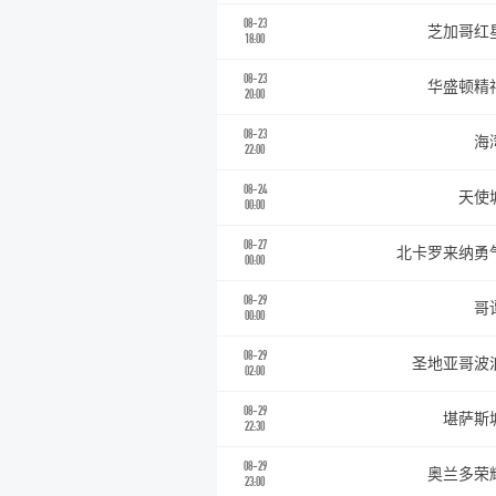
08-23
芝加哥红
18:00
08-23
华盛顿精
20:00
08-23
海
22:00
08-24
天使
00:00
08-27
北卡罗来纳勇
00:00
08-29
哥
00:00
08-29
圣地亚哥波
02:00
08-29
堪萨斯
22:30
08-29
奥兰多荣
23:00