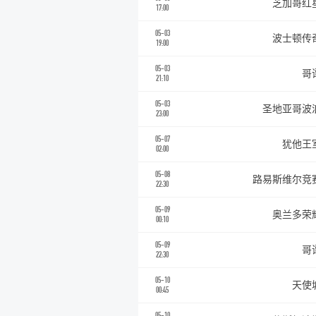
芝加哥红
17:00
05-03
波士顿传
19:00
05-03
哥
21:10
05-03
圣地亚哥波
23:00
05-07
犹他王
02:00
05-08
路易斯维尔竞
22:30
05-09
奥兰多荣
00:10
05-09
哥
22:30
05-10
天使
00:45
05-10