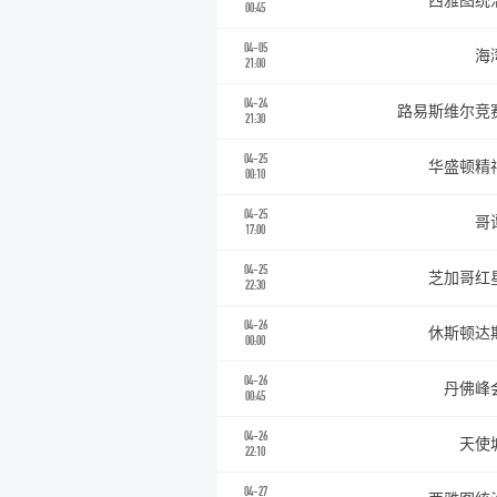
西雅图统
00:45
04-05
海
21:00
04-24
路易斯维尔竞
21:30
04-25
华盛顿精
00:10
04-25
哥
17:00
04-25
芝加哥红
22:30
04-26
休斯顿达
00:00
04-26
丹佛峰
00:45
04-26
天使
22:10
04-27