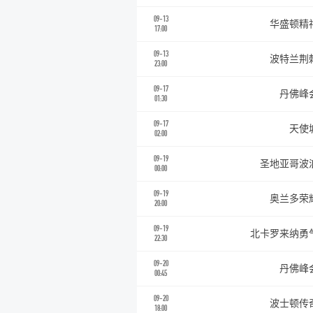
09-13
华盛顿精
17:00
09-13
波特兰荆
23:00
09-17
丹佛峰
01:30
09-17
天使
02:00
09-19
圣地亚哥波
00:00
09-19
奥兰多荣
20:00
09-19
北卡罗来纳勇
22:30
09-20
丹佛峰
00:45
09-20
波士顿传
18:00