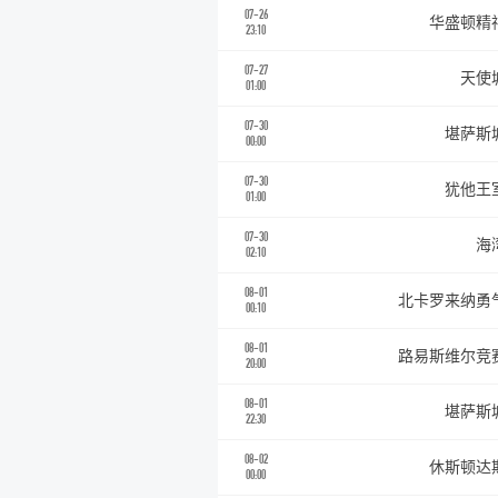
07-26
华盛顿精
23:10
07-27
天使
01:00
07-30
堪萨斯
00:00
07-30
犹他王
01:00
07-30
海
02:10
08-01
北卡罗来纳勇
00:10
08-01
路易斯维尔竞
20:00
08-01
堪萨斯
22:30
08-02
休斯顿达
00:00