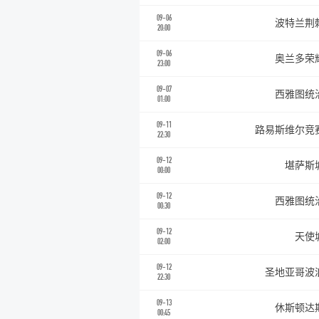
09-06
波特兰荆
20:00
09-06
奥兰多荣
23:00
09-07
西雅图统
01:00
09-11
路易斯维尔竞
22:30
09-12
堪萨斯
00:00
09-12
西雅图统
00:30
09-12
天使
02:00
09-12
圣地亚哥波
22:30
09-13
休斯顿达
00:45