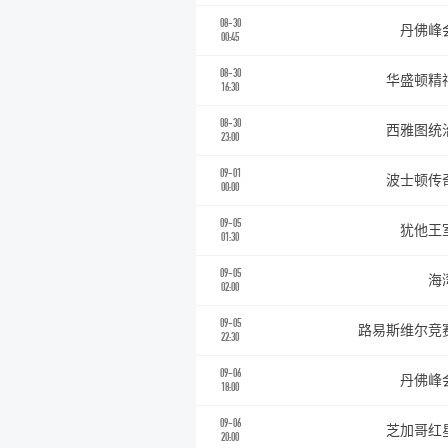
08-30
丹佛峰
00:45
08-30
华盛顿精
16:30
08-30
西雅图统
23:00
09-01
波士顿传
00:00
09-05
犹他王
01:30
09-05
海
02:00
09-05
路易斯维尔竞
22:30
09-06
丹佛峰
18:00
09-06
芝加哥红
20:00