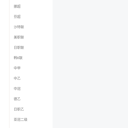
挪超
芬超
沙特联
美职联
日职联
韩K联
中甲
中乙
中冠
德乙
日职乙
亚冠二级