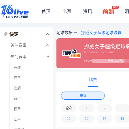
首页
比赛
资讯
晒
足球数据
挪威女子超级足球联赛
快速
关注赛事
挪威女子超级足球
Norwegian Toppserien
热门赛事
联赛12/27轮
03/20
英超
西甲
比赛
澳超
联赛
意甲
轮次
1
2
3
德甲
15
16
17
18
法甲