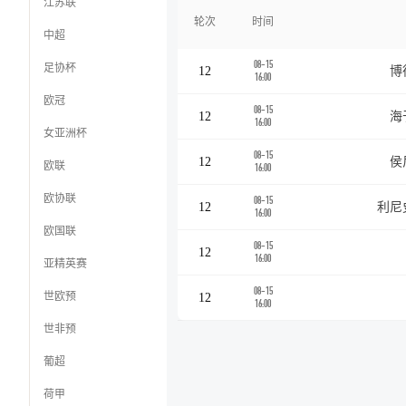
江苏联
轮次
时间
中超
08-15
足协杯
12
博
16:00
欧冠
08-15
12
海
16:00
女亚洲杯
08-15
12
侯
欧联
16:00
欧协联
08-15
12
利尼
16:00
欧国联
08-15
12
16:00
亚精英赛
08-15
世欧预
12
16:00
世非预
葡超
荷甲