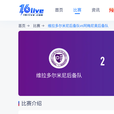
首页
比赛
资讯
首页
比赛
维拉多尔米尼后备队vs阿梅尼奥后备队
2
维拉多尔米尼后备队
比赛介绍