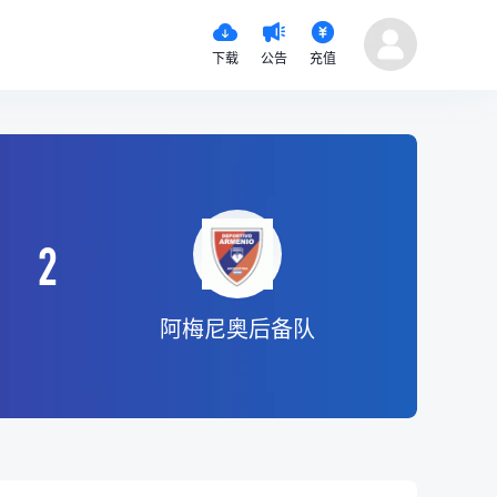
下载
公告
充值
2
阿梅尼奥后备队