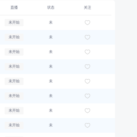
直播
状态
关注
未开始
未
未开始
未
未开始
未
未开始
未
未开始
未
未开始
未
未开始
未
未开始
未