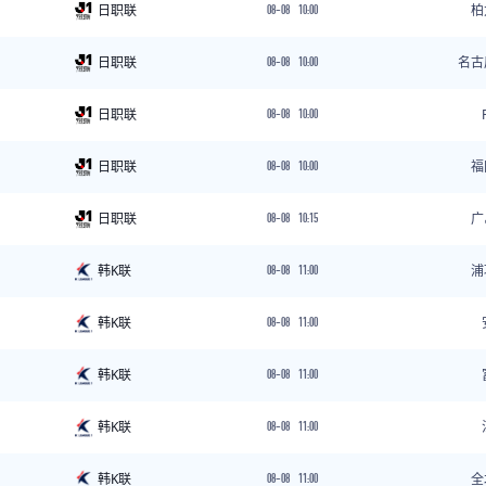
日职联
柏
08-08
10:00
日职联
名古
08-08
10:00
日职联
08-08
10:00
日职联
福
08-08
10:00
日职联
广
08-08
10:15
韩K联
浦
08-08
11:00
韩K联
08-08
11:00
韩K联
08-08
11:00
韩K联
08-08
11:00
韩K联
全
08-08
11:00