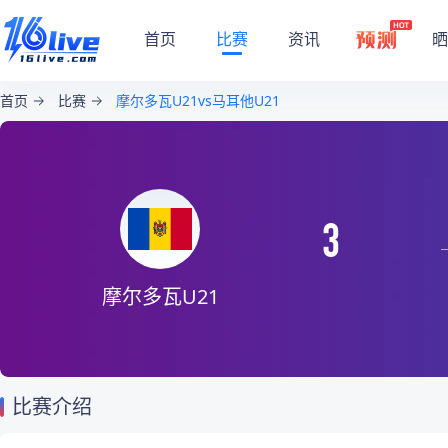
首页
比赛
资讯
晒
首页
比赛
摩尔多瓦U21vs马耳他U21
3
摩尔多瓦U21
比赛介绍