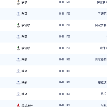
欧联
伊比利亚
08-11
16:00
欧冠
考诺萨
08-11
17:00
欧协联
阿波罗利
08-11
17:00
欧冠
08-11
17:30
欧协联
索菲亚
08-11
17:30
欧冠
贝尔格莱
08-11
18:00
欧冠
08-11
18:15
欧冠
布拉迪
08-11
18:15
欧冠
格拉
08-11
18:30
英足总杯
阿默
08-11
18:30