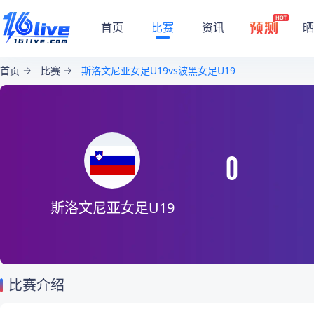
首页
比赛
资讯
晒
首页
比赛
斯洛文尼亚女足U19vs波黑女足U19
0
斯洛文尼亚女足U19
比赛介绍