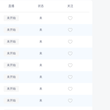
直播
状态
关注
未开始
未
未开始
未
未开始
未
未开始
未
未开始
未
未开始
未
未开始
未
未开始
未