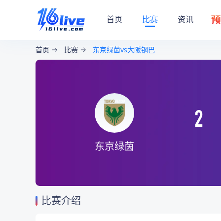
首页
比赛
资讯
首页
比赛
东京绿茵vs大阪钢巴
2
东京绿茵
比赛介绍