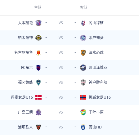
主队
客队
大阪樱花
VS
冈山绿雉
-
-
柏太阳神
VS
水户蜀葵
-
-
名古屋鲸鱼
VS
清水心跳
-
-
FC东京
VS
町田泽维亚
-
-
福冈黄蜂
VS
神户胜利船
-
-
丹麦女足U16
VS
挪威女足U16
-
-
广岛三箭
VS
千叶市原
-
-
浦项铁人
VS
蔚山HD
-
-