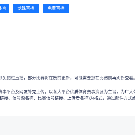
体育
龙珠直播
免费直播
以免错过直播，部分比赛将在赛前更新，可能需要您在比赛前再刷新查看
赛事平台及网友补充上传，以各大平台优质体育赛事资源为主旨，为广大
面链接、信号源名称、比赛信号链接、上传者名称)为格式，通过邮件方式