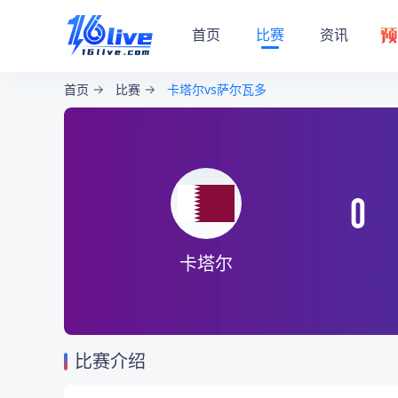
首页
比赛
资讯
首页
比赛
卡塔尔vs萨尔瓦多
0
卡塔尔
比赛介绍