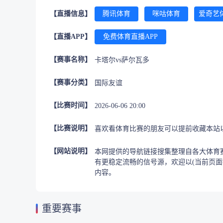
【直播信息】
腾讯体育
咪咕体育
爱奇艺
【直播APP】
免费体育直播APP
【赛事名称】
卡塔尔vs萨尔瓦多
【赛事分类】
国际友谊
【比赛时间】
2026-06-06 20:00
【比赛说明】
喜欢看体育比赛的朋友可以提前收藏本站
【网站说明】
本网提供的导航链接搜集整理自各大体育
有更稳定流畅的信号源，欢迎以(当前页
内容。
重要赛事