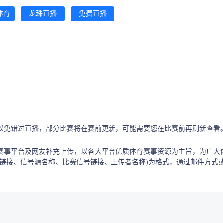
体育
龙珠直播
免费直播
以免错过直播，部分比赛将在赛前更新，可能需要您在比赛前再刷新查看
赛事平台及网友补充上传，以各大平台优质体育赛事资源为主旨，为广大
面链接、信号源名称、比赛信号链接、上传者名称)为格式，通过邮件方式