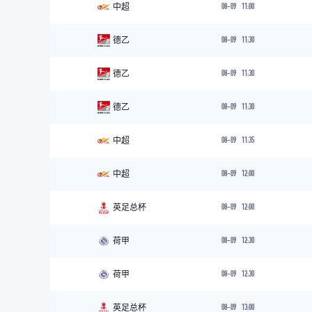
中超
08-09
11:00
德乙
08-09
11:30
德乙
08-09
11:30
德乙
08-09
11:30
中超
08-09
11:35
中超
08-09
12:00
英足总杯
08-09
12:00
荷甲
08-09
12:30
荷甲
08-09
12:30
英足总杯
08-09
13:00