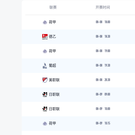
联赛
开赛时间
荷甲
08-08
18:00
德乙
08-08
18:30
荷甲
08-08
19:00
葡超
08-08
19:30
美职联
08-08
20:30
日职联
08-09
09:00
日职联
08-09
10:00
荷甲
08-09
10:15