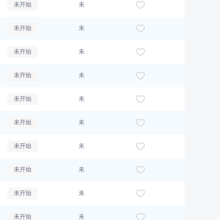
未开始
未
未开始
未
未开始
未
未开始
未
未开始
未
未开始
未
未开始
未
未开始
未
未开始
未
未开始
未