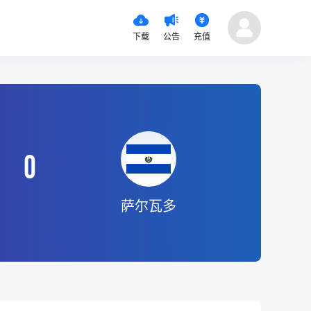
下载
公告
充值
0
萨尔瓦多