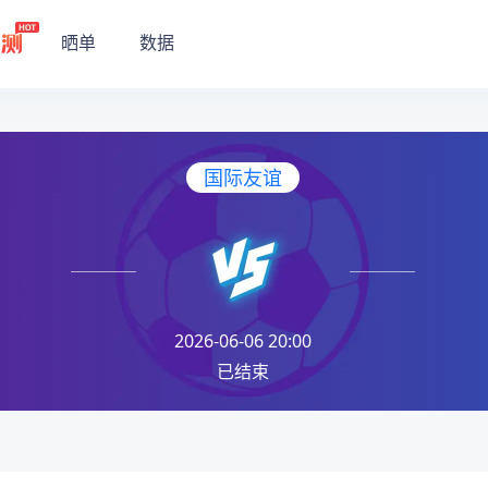
晒单
数据
国际友谊
2026-06-06 20:00
已结束