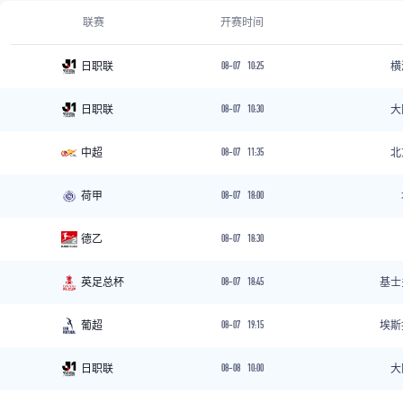
联赛
开赛时间
日职联
横
08-07
10:25
日职联
大
08-07
10:30
中超
北
08-07
11:35
荷甲
08-07
18:00
德乙
08-07
18:30
英足总杯
基士
08-07
18:45
葡超
埃斯
08-07
19:15
日职联
大
08-08
10:00