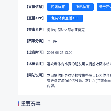
【直播信息】
腾讯体育
咪咕体育
爱奇艺
【直播APP】
免费体育直播APP
【赛事名称】
海拉尔荷达vs阿尔亚莫克
【赛事分类】
也门甲
【比赛时间】
2026-06-25 13:00
【比赛说明】
喜欢看体育比赛的朋友可以提前收藏本站
【网站说明】
本网提供的导航链接搜集整理自各大体育
有更稳定流畅的信号源，欢迎以(当前页
内容。
重要赛事