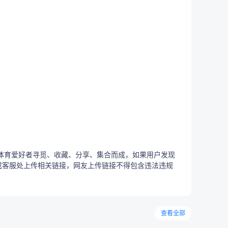
。
体育爱好者寻觅、收藏、分享、集合而成，如果用户发现
或客服处上传相关链接，网友上传链接不得包含违法违规
查看全部