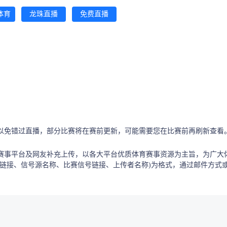
体育
龙珠直播
免费直播
以免错过直播，部分比赛将在赛前更新，可能需要您在比赛前再刷新查看
赛事平台及网友补充上传，以各大平台优质体育赛事资源为主旨，为广大
面链接、信号源名称、比赛信号链接、上传者名称)为格式，通过邮件方式