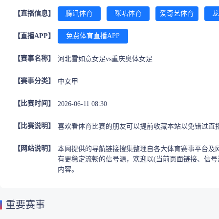
【直播信息】
腾讯体育
咪咕体育
爱奇艺体育
龙
【直播APP】
免费体育直播APP
【赛事名称】
河北雪如意女足vs重庆奥体女足
【赛事分类】
中女甲
【比赛时间】
2026-06-11 08:30
【比赛说明】
喜欢看体育比赛的朋友可以提前收藏本站以免错过直
【网站说明】
本网提供的导航链接搜集整理自各大体育赛事平台及
有更稳定流畅的信号源，欢迎以(当前页面链接、信
内容。
重要赛事