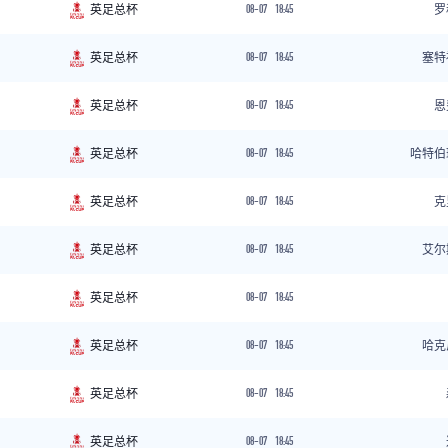
英足总杯
罗
08-07
18:45
英足总杯
塞特
08-07
18:45
英足总杯
恩
08-07
18:45
英足总杯
哈特伯
08-07
18:45
英足总杯
克
08-07
18:45
英足总杯
艾尔
08-07
18:45
英足总杯
08-07
18:45
英足总杯
哈克
08-07
18:45
英足总杯
08-07
18:45
英足总杯
08-07
18:45