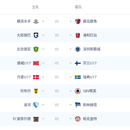
主队
客队
横滨水手
VS
鹿岛鹿角
-
-
大阪钢巴
VS
浦和红钻
-
-
北京国安
VS
深圳新鹏城
-
-
挪威U17
VS
芬兰U17
-
-
丹麦U17
VS
瑞典U17
-
-
坎布尔
VS
SBV精英
-
-
波鸿
VS
柏林赫塔
-
-
FC谢菲尔德
VS
帕克盖特
-
-