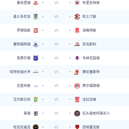
桑伯里镇
VS
布里史林顿
-
-
基士多尼亚
VS
哈士汀联
-
-
罗穆陆斯
VS
海格特联
-
-
塞特福特镇
VS
亚克斯利
-
-
恩费尔德
VS
韦林花园城
-
-
哈特伯瑞大学
VS
赛伦塞斯特
-
-
克里布斯
VS
费尔福德镇
-
-
艾尔斯贝利
VS
法拉克维
-
-
莱镇
VS
石头镇老阿莱尼人
-
-
哈克尼威克
VS
西埃塞克斯
-
-