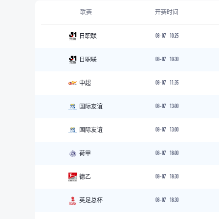
联赛
开赛时间
日职联
08-07
10:25
日职联
08-07
10:30
中超
08-07
11:35
国际友谊
08-07
13:00
国际友谊
08-07
13:00
荷甲
08-07
18:00
德乙
08-07
18:30
英足总杯
08-07
18:30