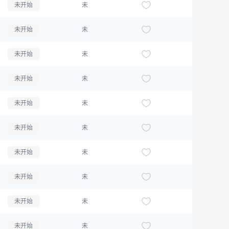
未开始
未
未开始
未
未开始
未
未开始
未
未开始
未
未开始
未
未开始
未
未开始
未
未开始
未
未开始
未