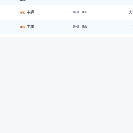
中超
大
08-08
11:35
中超
08-08
11:35