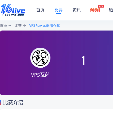
首页
比赛
资讯
晒
首页
比赛
VPS瓦萨vs塞那乔其
1
VPS瓦萨
比赛介绍