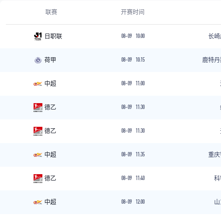
联赛
开赛时间
日职联
长崎
08-09
10:00
荷甲
鹿特丹
08-09
10:15
中超
08-09
11:00
德乙
08-09
11:30
德乙
08-09
11:30
中超
重庆
08-09
11:35
德乙
科
08-09
11:40
中超
山
08-09
12:00