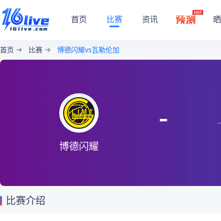
首页
比赛
资讯
晒
首页
比赛
博德闪耀vs瓦勒伦加
-
博德闪耀
比赛介绍