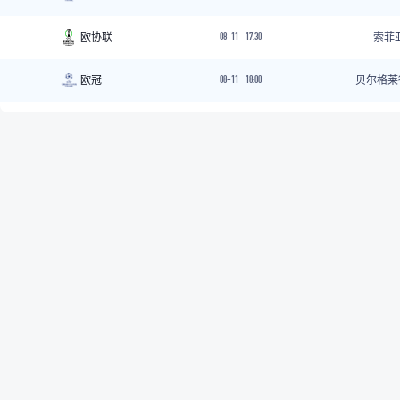
欧协联
索菲亚
08-11
17:30
欧冠
贝尔格莱
08-11
18:00