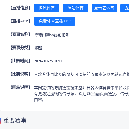
【直播信息】
腾讯体育
咪咕体育
爱奇艺体育
龙
【直播APP】
免费体育直播APP
【赛事名称】
博德闪耀vs瓦勒伦加
【赛事分类】
挪超
【比赛时间】
2026-10-25 16:00
【比赛说明】
喜欢看体育比赛的朋友可以提前收藏本站以免错过直
【网站说明】
本网提供的导航链接搜集整理自各大体育赛事平台及
有更稳定流畅的信号源，欢迎以(当前页面链接、信
内容。
重要赛事